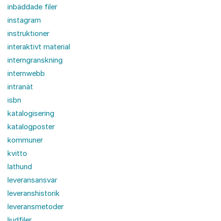
inbäddade filer
instagram
instruktioner
interaktivt material
interngranskning
internwebb
intranät
isbn
katalogisering
katalogposter
kommuner
kvitto
lathund
leveransansvar
leveranshistorik
leveransmetoder
ljudfiler