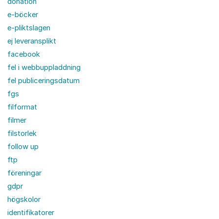
donation
e-böcker
e-pliktslagen
ej leveransplikt
facebook
fel i webbuppladdning
fel publiceringsdatum
fgs
filformat
filmer
filstorlek
follow up
ftp
föreningar
gdpr
högskolor
identifikatorer