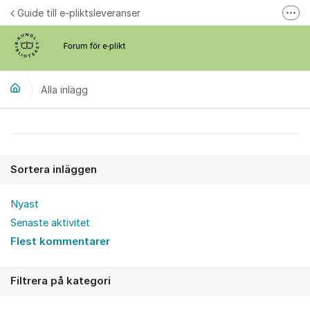
Hoppa till innehåll
Guide till e-pliktsleveranser
Fler
Forum för plikt
kb.se
Alla inlägg
Alla inlägg
Sortera inläggen
Nyast
Senaste aktivitet
Flest kommentarer
Filtrera på kategori