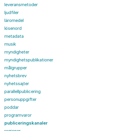
leveransmetoder
ljudfiler
läromedel
lösenord
metadata
musik
myndigheter
myndighetspublikationer
målgrupper
nyhetsbrev
nyhetssajter
parallellpublicering
personuppgifter
poddar
programvaror
publiceringskanaler
regioner