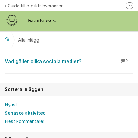
Hoppa till innehåll
Guide till e-pliktsleveranser
Fler
Forum för plikt
kb.se
Alla inlägg
Alla inlägg
Vad gäller olika sociala medier?
2
Sortera inläggen
Nyast
Senaste aktivitet
Flest kommentarer