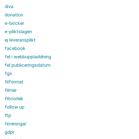
diva
donation
e-böcker
e-pliktslagen
ej leveransplikt
facebook
fel i webbuppladdning
fel publiceringsdatum
fgs
filformat
filmer
filstorlek
follow up
ftp
föreningar
gdpr