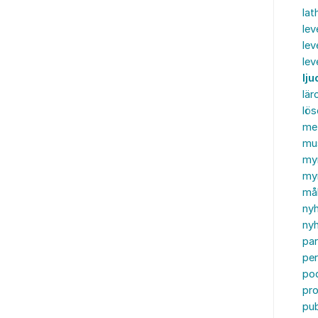
lat
lev
lev
le
lju
lär
lö
me
mu
my
myn
må
ny
nyh
par
per
po
pr
pub