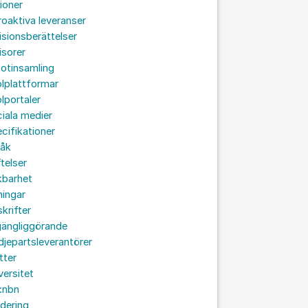
ioner
roaktiva leveranser
isionsberättelser
isorer
otinsamling
lplattformar
lportaler
iala medier
cifikationer
råk
ftelser
kbarhet
ningar
skrifter
lgängliggörande
djepartsleverantörer
tter
versitet
:nbn
idering