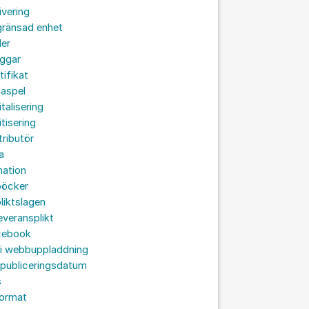
ivering
gränsad enhet
der
oggar
tifikat
taspel
italisering
itisering
tributör
a
nation
böcker
liktslagen
leveransplikt
cebook
 i webbuppladdning
 publiceringsdatum
s
format