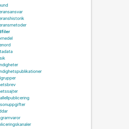
hund
eransansvar
eranshistorik
veransmetoder
dfiler
omedel
senord
tadata
sik
ndigheter
dighetspublikationer
lgrupper
hetsbrev
etssajter
allellpublicering
sonuppgifter
ddar
ogramvaror
liceringskanaler