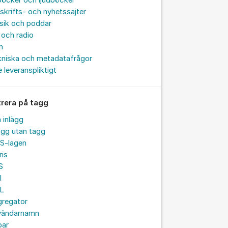
böcker och ljudböcker
skrifts- och nyhetssajter
sik och poddar
och radio
m
kniska och metadatafrågor
e leveranspliktigt
trera på tagg
a inlägg
ägg utan tagg
S-lagen
ris
S
I
L
gregator
vändarnamn
par