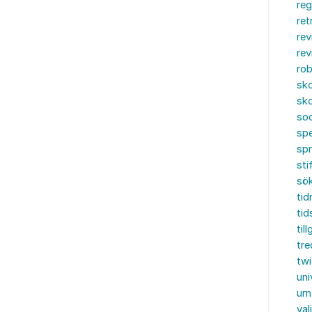
reg
ret
rev
rev
rob
sko
sko
soc
spe
sp
sti
sö
tid
tid
til
tre
twi
uni
urn
val