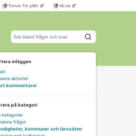
Forum för plikt
kb.se
Fler supportlänkar
Sök bland alla inlägg
Sök
rtera inläggen
ast
aste aktivitet
est kommentarer
trera på kategori
a kategorier
männa frågor
ndigheter, kommuner och lärosäten