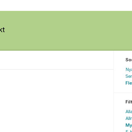
So
Ny
Sen
Fl
Fil
All
All
My