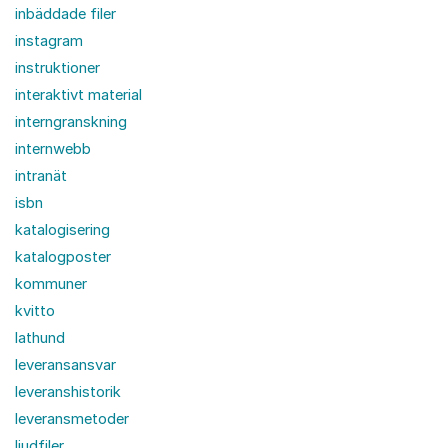
inbäddade filer
instagram
instruktioner
interaktivt material
interngranskning
internwebb
intranät
isbn
katalogisering
katalogposter
kommuner
kvitto
lathund
leveransansvar
leveranshistorik
leveransmetoder
ljudfiler