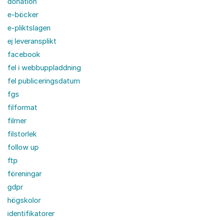
donation
e-böcker
e-pliktslagen
ej leveransplikt
facebook
fel i webbuppladdning
fel publiceringsdatum
fgs
filformat
filmer
filstorlek
follow up
ftp
föreningar
gdpr
högskolor
identifikatorer