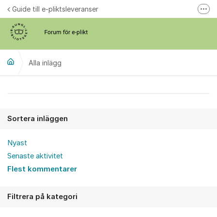
Hoppa till innehåll
Guide till e-pliktsleveranser
Fler
Forum för plikt
kb.se
Alla inlägg
Alla inlägg
Sortera inläggen
Nyast
Senaste aktivitet
Flest kommentarer
Filtrera på kategori