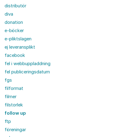
distributör
diva
donation
e-böcker
e-pliktslagen
ej leveransplikt
facebook
fel i webbuppladdning
fel publiceringsdatum
fgs
filformat
filmer
filstorlek
follow up
ftp
föreningar