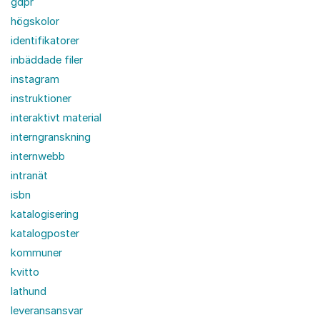
gdpr
högskolor
identifikatorer
inbäddade filer
instagram
instruktioner
interaktivt material
interngranskning
internwebb
intranät
isbn
katalogisering
katalogposter
kommuner
kvitto
lathund
leveransansvar