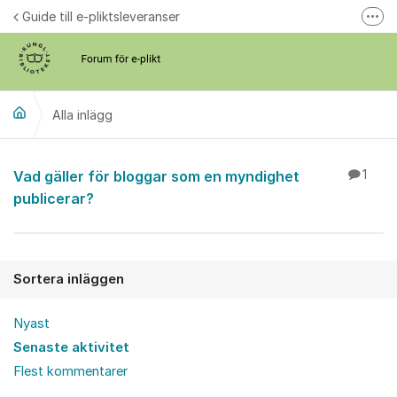
Hoppa till innehåll
Guide till e-pliktsleveranser
Fler
Forum för plikt
kb.se
Alla inlägg
Alla inlägg
Vad gäller för bloggar som en myndighet
1
publicerar?
Sortera inläggen
Nyast
Senaste aktivitet
Flest kommentarer