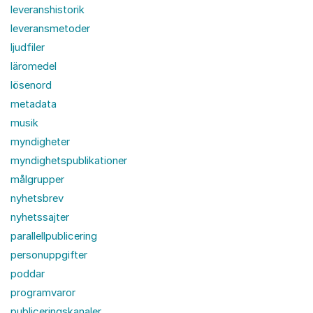
leveranshistorik
leveransmetoder
ljudfiler
läromedel
lösenord
metadata
musik
myndigheter
myndighetspublikationer
målgrupper
nyhetsbrev
nyhetssajter
parallellpublicering
personuppgifter
poddar
programvaror
publiceringskanaler