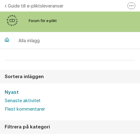
Hoppa till innehåll
Guide till e-pliktsleveranser
Fler
Forum för plikt
kb.se
Alla inlägg
Alla inlägg
Sortera inläggen
Nyast
Senaste aktivitet
Flest kommentarer
Filtrera på kategori