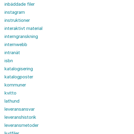
inbäddade filer
instagram
instruktioner
interaktivt material
interngranskning
internwebb
intranät
isbn
katalogisering
katalogposter
kommuner
kvitto
lathund
leveransansvar
leveranshistorik
leveransmetoder
ljudfiler