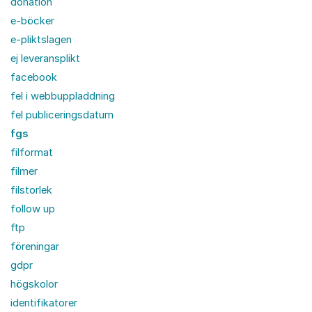
donation
e-böcker
e-pliktslagen
ej leveransplikt
facebook
fel i webbuppladdning
fel publiceringsdatum
fgs
filformat
filmer
filstorlek
follow up
ftp
föreningar
gdpr
högskolor
identifikatorer