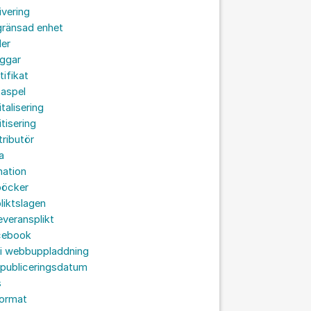
ivering
gränsad enhet
der
oggar
tifikat
taspel
italisering
itisering
tributör
a
nation
böcker
liktslagen
leveransplikt
cebook
 i webbuppladdning
 publiceringsdatum
s
format