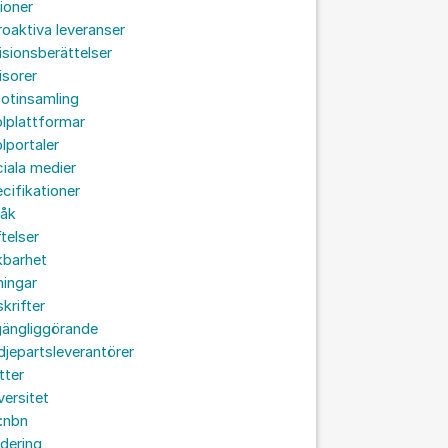
ioner
roaktiva leveranser
isionsberättelser
isorer
otinsamling
lplattformar
lportaler
iala medier
cifikationer
råk
ftelser
kbarhet
ningar
skrifter
lgängliggörande
djepartsleverantörer
tter
versitet
:nbn
idering