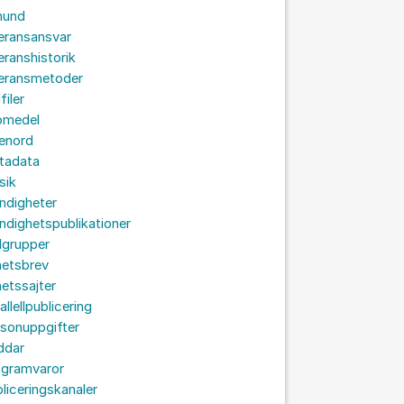
hund
eransansvar
eranshistorik
veransmetoder
filer
omedel
senord
tadata
sik
ndigheter
dighetspublikationer
lgrupper
hetsbrev
etssajter
allellpublicering
sonuppgifter
ddar
ogramvaror
liceringskanaler