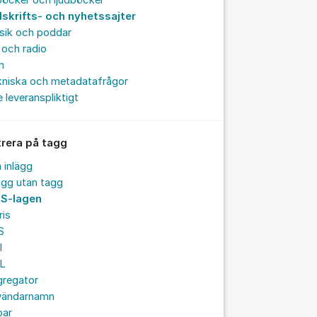
böcker och ljudböcker
dskrifts- och nyhetssajter
sik och poddar
och radio
m
kniska och metadatafrågor
e leveranspliktigt
trera på tagg
a inlägg
ägg utan tagg
S-lagen
ris
S
I
L
gregator
vändarnamn
par