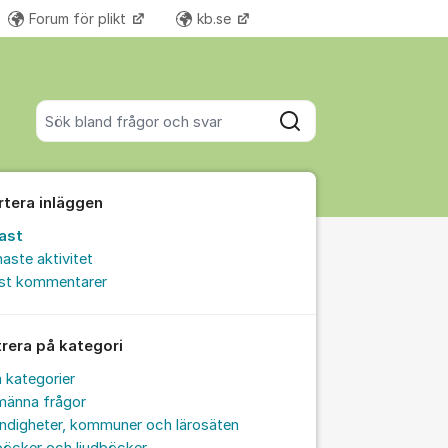
Forum för plikt
kb.se
Fler supportlänkar
Sök bland alla inlägg
Sök
rtera inläggen
ast
aste aktivitet
est kommentarer
trera på kategori
a kategorier
männa frågor
ndigheter, kommuner och lärosäten