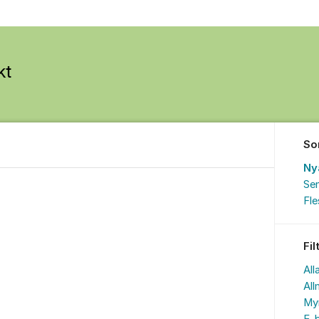
So
Ny
Sen
Fl
Fil
All
All
My