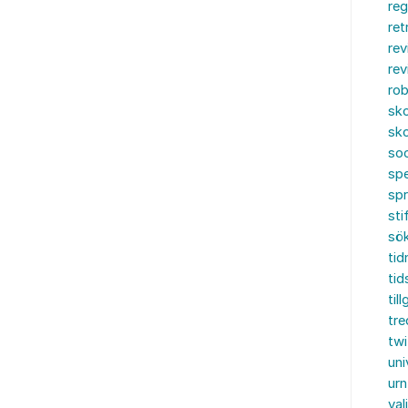
reg
ret
rev
rev
rob
sko
sko
soc
spe
sp
sti
sö
tid
tid
til
tre
twi
uni
urn
val