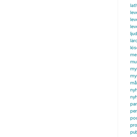
lat
lev
lev
le
ljud
lär
lö
me
mu
my
myn
må
ny
nyh
par
per
po
pr
pub