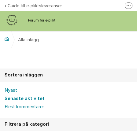
Hoppa till innehåll
Guide till e-pliktsleveranser
Fler
Forum för plikt
kb.se
Alla inlägg
Alla inlägg
Sortera inläggen
Nyast
Senaste aktivitet
Flest kommentarer
Filtrera på kategori