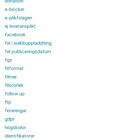
donation
e-böcker
e-pliktslagen
ej leveransplikt
facebook
fel i webbuppladdning
fel publiceringsdatum
fgs
filformat
filmer
filstorlek
follow up
ftp
föreningar
gdpr
högskolor
identifikatorer