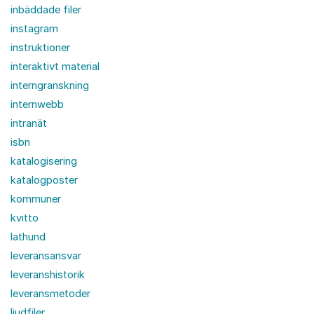
inbäddade filer
instagram
instruktioner
interaktivt material
interngranskning
internwebb
intranät
isbn
katalogisering
katalogposter
kommuner
kvitto
lathund
leveransansvar
leveranshistorik
leveransmetoder
ljudfiler