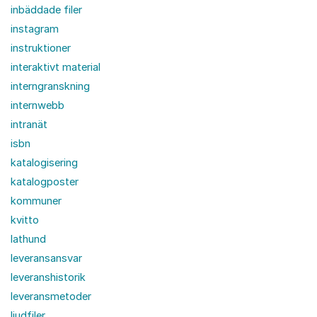
inbäddade filer
instagram
instruktioner
interaktivt material
interngranskning
internwebb
intranät
isbn
katalogisering
katalogposter
kommuner
kvitto
lathund
leveransansvar
leveranshistorik
leveransmetoder
ljudfiler