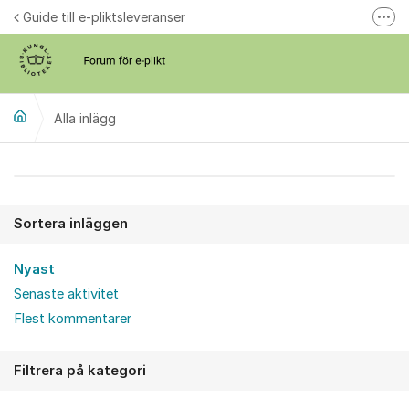
Hoppa till innehåll
Guide till e-pliktsleveranser
Fler
Forum för plikt
kb.se
Alla inlägg
Alla inlägg
Sortera inläggen
Nyast
Senaste aktivitet
Flest kommentarer
Filtrera på kategori