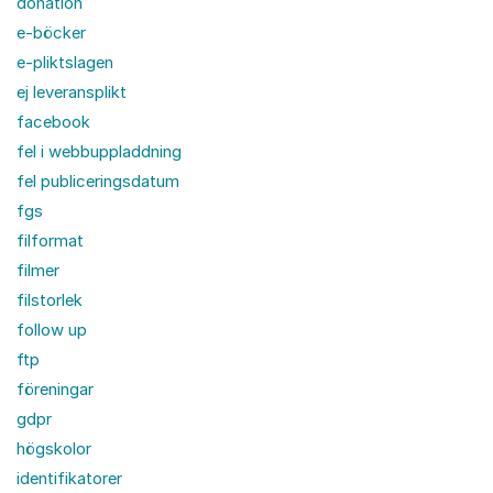
donation
e-böcker
e-pliktslagen
ej leveransplikt
facebook
fel i webbuppladdning
fel publiceringsdatum
fgs
filformat
filmer
filstorlek
follow up
ftp
föreningar
gdpr
högskolor
identifikatorer