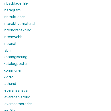
inbäddade filer
instagram
instruktioner
interaktivt material
interngranskning
internwebb
intranät
isbn
katalogisering
katalogposter
kommuner
kvitto
lathund
leveransansvar
leveranshistorik
leveransmetoder
ljudfiler