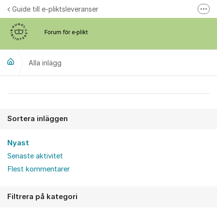
Hoppa till innehåll
Guide till e-pliktsleveranser
Fler
Forum för plikt
kb.se
Alla inlägg
Alla inlägg
Sortera inläggen
Nyast
Senaste aktivitet
Flest kommentarer
Filtrera på kategori