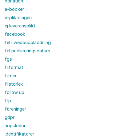
donation
e-böcker
e-pliktslagen
ej leveransplikt
facebook
fel i webbuppladdning
fel publiceringsdatum
fgs
filformat
filmer
filstorlek
follow up
ftp
föreningar
gdpr
högskolor
identifikatorer