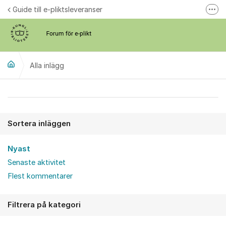
Hoppa till innehåll
Guide till e-pliktsleveranser
Fler
Forum för plikt
kb.se
Alla inlägg
Alla inlägg
Sortera inläggen
Nyast
Senaste aktivitet
Flest kommentarer
Filtrera på kategori