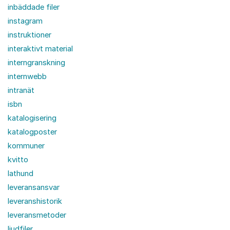
inbäddade filer
instagram
instruktioner
interaktivt material
interngranskning
internwebb
intranät
isbn
katalogisering
katalogposter
kommuner
kvitto
lathund
leveransansvar
leveranshistorik
leveransmetoder
ljudfiler