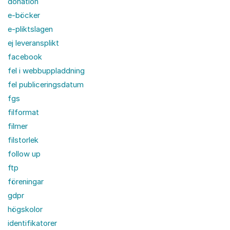
donation
e-böcker
e-pliktslagen
ej leveransplikt
facebook
fel i webbuppladdning
fel publiceringsdatum
fgs
filformat
filmer
filstorlek
follow up
ftp
föreningar
gdpr
högskolor
identifikatorer