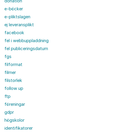
donation
e-böcker
e-pliktslagen
ej leveransplikt
facebook
fel i webbuppladdning
fel publiceringsdatum
fgs
filformat
filmer
filstorlek
follow up
ftp
föreningar
gdpr
högskolor
identifikatorer