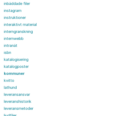
inbäddade filer
instagram
instruktioner
interaktivt material
interngranskning
internwebb
intranät
isbn
katalogisering
katalogposter
kommuner
kvitto
lathund
leveransansvar
leveranshistorik
leveransmetoder
ljudfiler