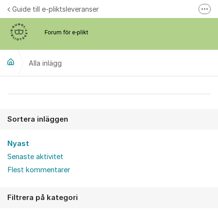
Hoppa till innehåll
Guide till e-pliktsleveranser
Fler
Forum för plikt
kb.se
Alla inlägg
Alla inlägg
Sortera inläggen
Nyast
Senaste aktivitet
Flest kommentarer
Filtrera på kategori