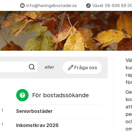
info@haningebostader.se
Växel: 08-606 89 0
städer - Hanin
Om for
Vä
Fråga oss
ku
eller
ra
fö
Ge
För bostadssökande
ko
at
1
Seniorbostäder
pe
oc
1
Inkomstkrav 2026
om