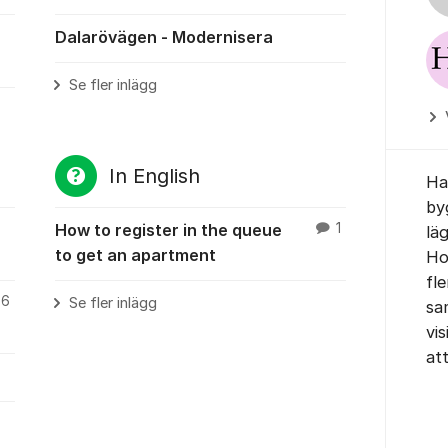
Dalarövägen - Modernisera
Se fler inlägg
In English
Ha
by
How to register in the queue
1
lä
to get an apartment
Ho
fl
6
Se fler inlägg
sa
vi
at