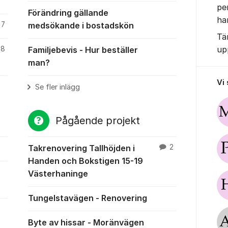
pe
Förändring gällande
ha
7
medsökande i bostadskön
Tä
up
8
Familjebevis - Hur beställer
man?
Vi
Se fler inlägg
Pågående projekt
Takrenovering Tallhöjden i
2
Handen och Bokstigen 15-19
Västerhaninge
Tungelstavägen - Renovering
Byte av hissar - Moränvägen