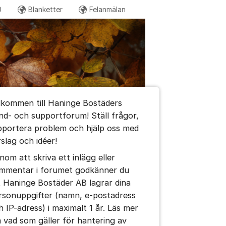
0
Blanketter
Felanmälan
Fler supportlänkar
ge Bostäder AB
umet
lkommen till Haninge Bostäders
nd- och supportforum! Ställ frågor,
pportera problem och hjälp oss med
rslag och idéer!
nom att skriva ett inlägg eller
mmentar i forumet godkänner du
t Haninge Bostäder AB lagrar dina
rsonuppgifter (namn, e-postadress
h IP-adress) i maximalt 1 år. Läs mer
 vad som gäller för hantering av