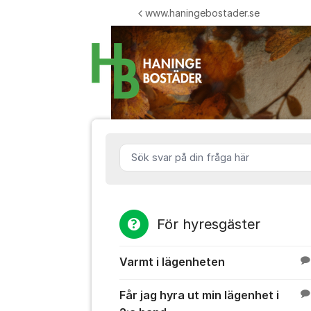
Hoppa till innehåll
www.haningebostader.se
Haninge Bo
Sök svar på din fråga här
För hyresgäster
Varmt i lägenheten
Får jag hyra ut min lägenhet i