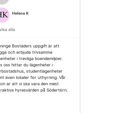
Helena K
Visa alla
ninge Bostäders uppgift är att
gga och erbjuda trivsamma
genheter i trevliga boendemiljöer.
s oss hittar du lägenheter i
erbostadshus, studentlägenheter
mt även lokaler för uthyrning. Vår
sion är att vi ska vara den mest
traktiva hyresvärden på Södertörn.