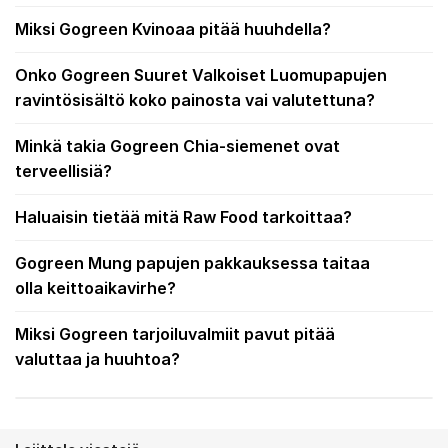
Miksi Gogreen Kvinoaa pitää huuhdella?
Onko Gogreen Suuret Valkoiset Luomupapujen
ravintösisältö koko painosta vai valutettuna?
Minkä takia Gogreen Chia-siemenet ovat
terveellisiä?
Haluaisin tietää mitä Raw Food tarkoittaa?
Gogreen Mung papujen pakkauksessa taitaa
olla keittoaikavirhe?
Miksi Gogreen tarjoiluvalmiit pavut pitää
valuttaa ja huuhtoa?