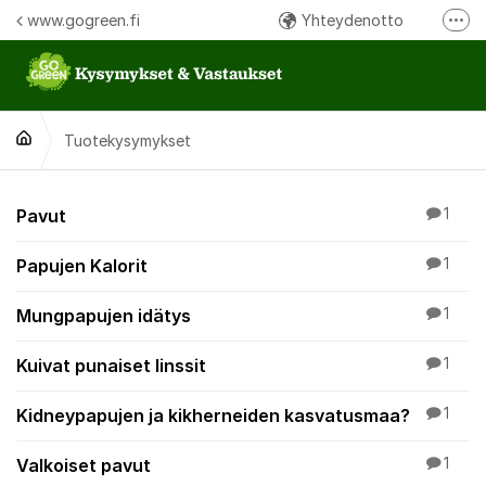
Siirry sisältöön
www.gogreen.fi
Yhteydenotto
Lisä
Seuraa meitä Instagramissa
Seuraa meitä Facebookissa
Tuotekysymykset
Puhelin
Tuotekysymykset
Pavut
1
Papujen Kalorit
1
Mungpapujen idätys
1
Kuivat punaiset linssit
1
Kidneypapujen ja kikherneiden kasvatusmaa?
1
Valkoiset pavut
1