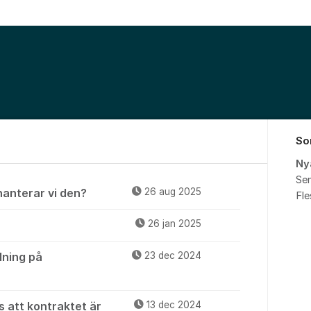
So
Ny
Sen
sing - Bil
hanterar vi den?
26 aug 2025
Fl
26 jan 2025
lning på
23 dec 2024
s att kontraktet är
13 dec 2024