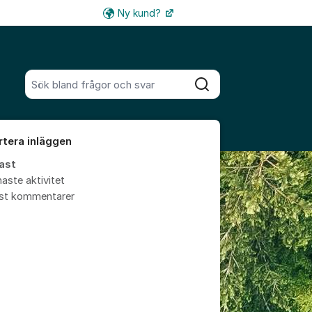
Ny kund?
Fler supportlänkar
Sök bland alla inlägg
Sök
rtera inläggen
ast
aste aktivitet
est kommentarer