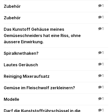
Zubehör
1
Zubehör
1
Das Kunstoff Gehäuse meines
1
Gemüseschneiders hat eine Riss, ohne
äussere Einwirkung.
Spiralknethaken?
1
Lautes Geräusch
1
Reinigjng Mixeraufsatz
1
Gemüse im Fleischwolf zerkleinern?
1
Modelle
1
Darf die Kunststoffrührschüssel in die
1