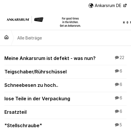
Weiter zum Inhalt
Ankarsrum DE
Wei
Alle Beiträge
Alle Beiträge
Meine Ankarsrum ist defekt - was nun?
22
Teigschaber/Rührschüssel
6
Schneebesen zu hoch..
6
lose Teile in der Verpackung
6
Ersatzteil
6
"Stellschraube"
5