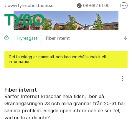
Hoppa till innehåll
www.tyresobostader.se
08-682 61 00
Fler
Felanmälan
kundvard@tyresobostader.se
Ti
Hyresgäst
Fiber internt
Detta inlägg är gammalt och kan innehålla inaktuell
information.
Visa
Fiber internt
Varför Internet kraschar hela tiden, bör på
Granängasringen 23 och mina grannar från 20-31 har
samma problem. Ringde open införa och de ser fel,
varför fixar de inte?