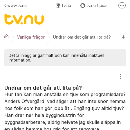
Hoppa till innehåll
www.tv.nu
tv.nu
tv.nu tipsar
Fler
Facebook
Instagram
Ti
Vanliga frågor
Undrar om det går att lita på?
Detta inlägg är gammalt och kan innehålla inaktuell
information.
Visa
Undrar om det går att lita på?
Hur fan kan man anställa en tjuv som programledare?
Anders Öfvergård vad säger att han inte snor hemma
hos folk som han gör jobb åt . Engång tjuv alltid tjuv?
Han drar ner hela byggindustrin för
byggnadsarbetare, aldrig helvete jag skulle släppa in
en sådan hemma hos mig för att renovera.....