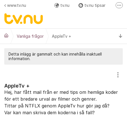
Hoppa till innehåll
www.tv.nu
tv.nu
tv.nu tipsar
Fler
Facebook
Instagram
Ti
Vanliga frågor
AppleTv +
Detta inlägg är gammalt och kan innehålla inaktuell
information.
Visa
AppleTv +
Hej, har fått mail från er med tips om hemliga koder
för ett bredare urval av filmer och genrer.
Tittar på NTFLX genom AppleTv hur gör jag då?
Var kan man skriva dem koderna i så fall?