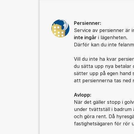
Kommentarer
Persienner:
Service av persienner är 
inte ingår
i lägenheten.
Därför kan du inte felanmä
Vill du inte ha kvar persi
du sätta upp nya betalar d
sätter upp på egen hand s
att persiennerna tas ned n
Avlopp:
När det gäller stopp i go
under tvättställ i badrum 
och göra rent. Då hyresgä
fastighetsägaren för rör u