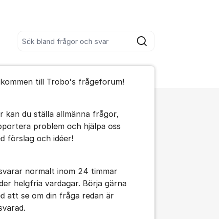
Sök bland alla inlägg
Sök
umet
lkommen till Trobo's frågeforum!
te kommentaren
r kan du ställa allmänna frågor,
ällningar för inlägg/kommentar
pportera problem och hjälpa oss
d förslag och idéer!
 svarar normalt inom 24 timmar
der helgfria vardagar. Börja gärna
d att se om din fråga redan är
svarad.