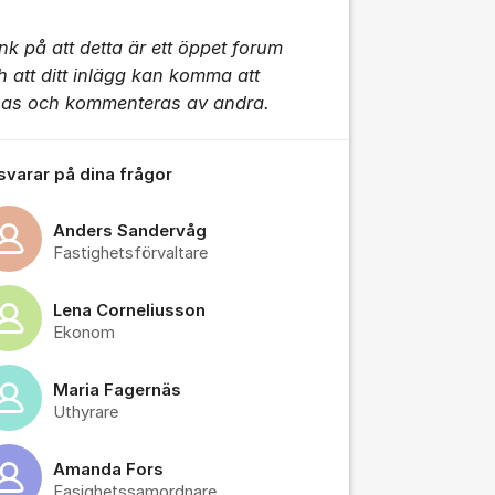
tällningar för inlägg/kommentar
nk på att detta är ett öppet forum
h att ditt inlägg kan komma att
sas och kommenteras av andra.
 svarar på dina frågor
Anders Sandervåg
Fastighetsförvaltare
Lena Corneliusson
Ekonom
Maria Fagernäs
Uthyrare
Amanda Fors
Fasighetssamordnare