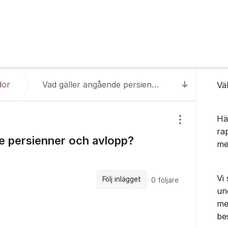
Om for
dor
Vad gäller angående persienner och avlopp?
Vä
Till senas
Hä
Visa/dölj inst
ra
e persienner och avlopp?
me
Vi
Följ inlägget
0
följare
un
me
be