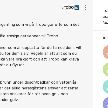
Visa/dölj ins
Tä
oc
lä
ingenting som vi på Trobo gör eftersom det
la trasiga persienner till Trobo.
Vi
enner som är uppsatta får du ta ned dem, vill
u för dem själv. Regeln är att allt som du
ka vara bra gjort och att Trobo kan kräva
är du flyttar
lvbrunn under dusch/badkar och vattenlås
är det alltid hyresgästens ansvar att rensa
sten ansvarar för rör ovan golv och
nder golv.