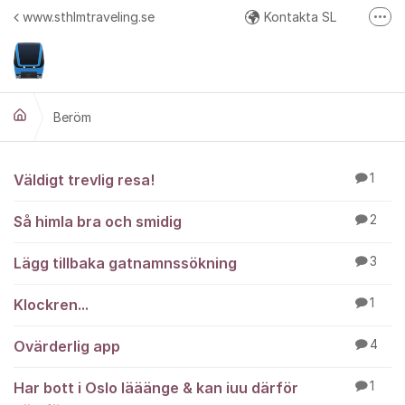
Hoppa till innehåll
www.sthlmtraveling.se
Kontakta SL
Fler
Google Play
API Responstider
Google+ (diskussion och beta test av nya versioner)
Beröm
Twitter
Beröm
Väldigt trevlig resa!
1
Så himla bra och smidig
2
Lägg tillbaka gatnamnssökning
3
Klockren...
1
Ovärderlig app
4
Har bott i Oslo lääänge & kan iuu därför
1