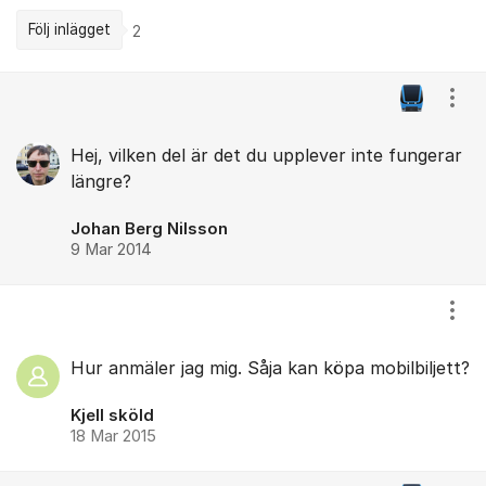
Följ inlägget
2
Kommentarer
Visa
Hej, vilken del är det du upplever inte fungerar
längre?
Johan Berg Nilsson
9 Mar 2014
Visa
Hur anmäler jag mig. Såja kan köpa mobilbiljett?
Kjell sköld
18 Mar 2015