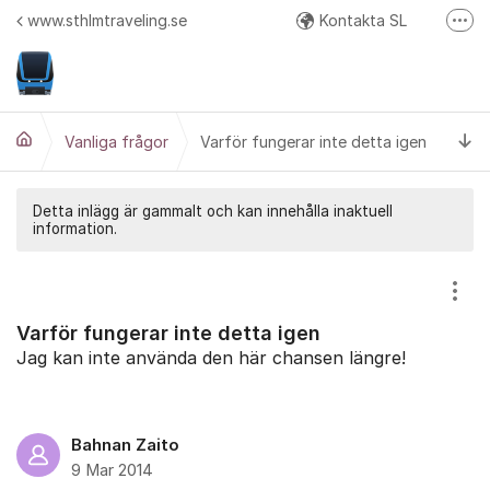
Hoppa till innehåll
www.sthlmtraveling.se
Kontakta SL
Fler
Google Play
API Responstider
Ti
Google+ (diskussion och beta test av nya versioner)
Vanliga frågor
Varför fungerar inte detta igen
Twitter
Detta inlägg är gammalt och kan innehålla inaktuell
information.
Visa
Varför fungerar inte detta igen
Jag kan inte använda den här chansen längre!
Bahnan Zaito
9 Mar 2014