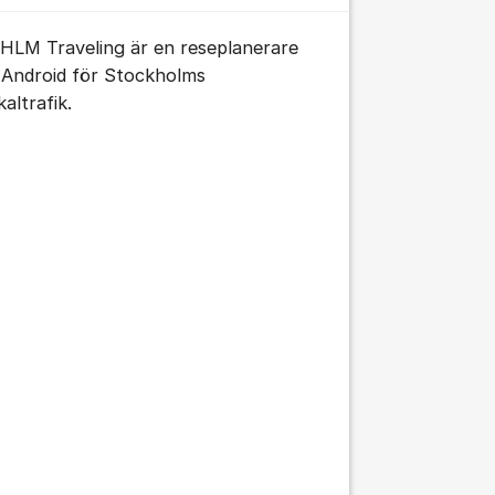
HLM Traveling är en reseplanerare
ll Android för Stockholms
altrafik.
tällningar för inlägg/kommentar