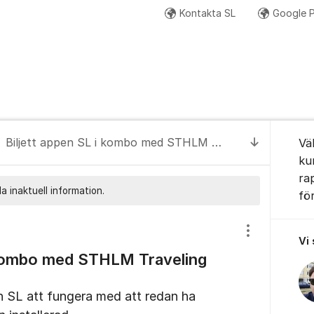
Kontakta SL
Google P
Google+ (diskussion och beta 
Om for
Biljett appen SL i kombo med STHLM Traveling appen
Vä
Till senas
ku
ra
a inaktuell information.
fö
Visa/dölj inst
Vi
i kombo med STHLM Traveling
en SL att fungera med att redan ha