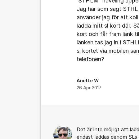
STHLM Traveling appen 
Jag har som sagt STHLM
använder jag för att koll
ladda mitt sl kort där. S
kort och får fram länk ti
länken tas jag in i STHL
sl kortet via mobilen s
telefonen?
Anette W
26 Apr 2017
Kommentarer
Det är inte möjligt att la
endast laddas genom SLs 