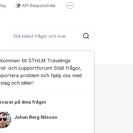
lay
API Responstider
Fler supportlänkar
test av nya versioner)
Twitter
Sök bland alla inlägg
Sök
umet
lkommen till STHLM Travelings
te kommentaren
nd- och supportforum! Ställ frågor,
pportera problem och hjälp oss med
rslag och idéer!
ällningar för inlägg/kommentar
 svarar på dina frågor
Johan Berg Nilsson