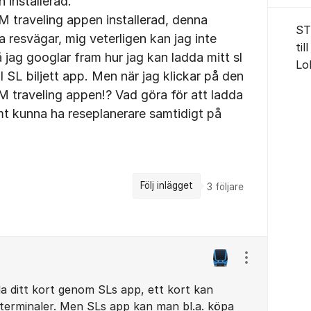
installerad.
 traveling appen installerad, denna
ST
a resvägar, mig veterligen kan jag inte
ti
å jag googlar fram hur jag kan ladda mitt sl
Lok
ll SL biljett app. Men när jag klickar på den
M traveling appen!? Vad göra för att ladda
amt kunna ha reseplanerare samtidigt på
Följ inlägget
3
följare
Visa/dölj ins
dda ditt kort genom SLs app, ett kort kan
terminaler. Men SLs app kan man bl.a. köpa