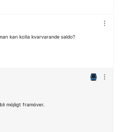
Visa/dölj ins
man kan kolla kvarvarande saldo?
Visa/dölj ins
li möjligt framöver.