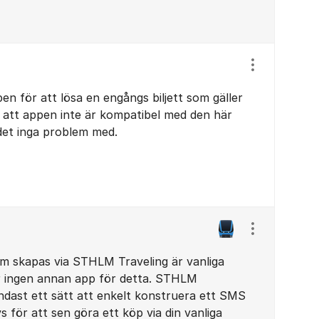
Visa/dölj ins
en för att lösa en engångs biljett som gäller
 att appen inte är kompatibel med den här
det inga problem med.
Visa/dölj ins
som skapas via STHLM Traveling är vanliga
r ingen annan app för detta. STHLM
endast ett sätt att enkelt konstruera ett SMS
 för att sen göra ett köp via din vanliga