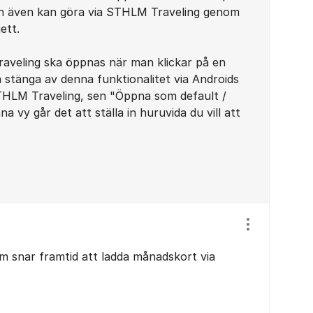
man även kan göra via STHLM Traveling genom
jett.
raveling ska öppnas när man klickar på en
h stänga av denna funktionalitet via Androids
 STHLM Traveling, sen "Öppna som default /
a vy går det att ställa in huruvida du vill att
Visa/dölj ins
om snar framtid att ladda månadskort via