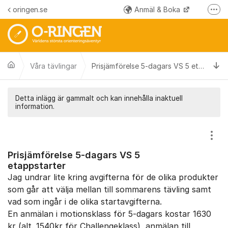
Hoppa till innehåll
oringen.se
Anmäl & Boka
Fler
Instagram
Facebook
Ti
Våra tävlingar
Prisjämförelse 5-dagars VS 5 etappstarter
Detta inlägg är gammalt och kan innehålla inaktuell
information.
Visa
Prisjämförelse 5-dagars VS 5
etappstarter
Jag undrar lite kring avgifterna för de olika produkter
som går att välja mellan till sommarens tävling samt
vad som ingår i de olika startavgifterna.
En anmälan i motionsklass för 5-dagars kostar 1630
kr (alt. 1540kr för Challengeklass), anmälan till