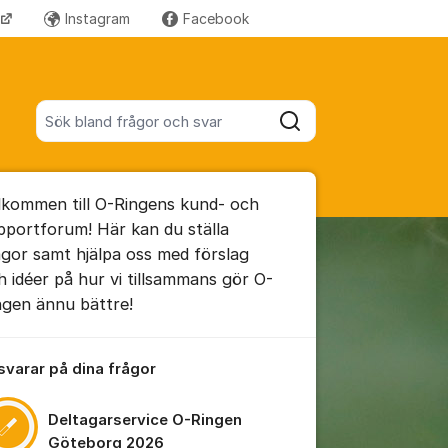
Instagram
Facebook
Fler supportlänkar
Sök bland alla inlägg
Sök
umet
lkommen till O-Ringens kund- och
te kommentaren
pportforum! Här kan du ställa
ågor samt hjälpa oss med förslag
h idéer på hur vi tillsammans gör O-
ällningar för inlägg/kommentar
ngen ännu bättre!
 svarar på dina frågor
Deltagarservice O-Ringen
Göteborg 2026