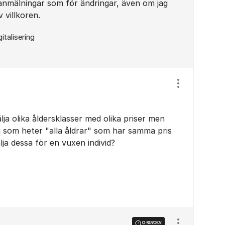
nmälningar som för ändringar, även om jag
 villkoren.
gitalisering
Visa/dölj ins
lja olika åldersklasser med olika priser men
i som heter "alla åldrar" som har samma pris
ja dessa för en vuxen individ?