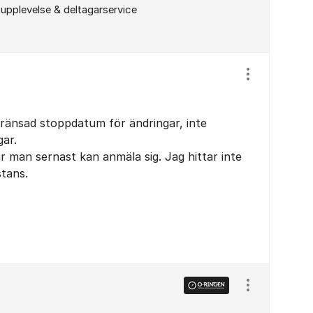
upplevelse & deltagarservice
Visa/dölj ins
ränsad stoppdatum för ändringar, inte
ar.
är man sernast kan anmäla sig. Jag hittar inte
tans.
Visa/dölj ins