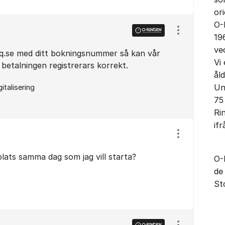
or
O-
Visa/dölj ins
19
ve
iq.se med ditt bokningsnummer så kan vår
Vi
betalningen registrerars korrekt.
åld
Un
gitalisering
75
Ri
ifr
Visa/dölj ins
lats samma dag som jag vill starta?
O-
de
St