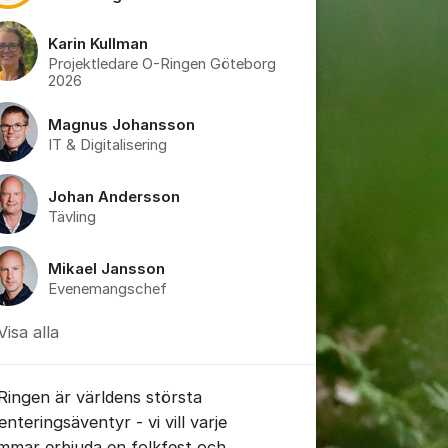
Karin Kullman
Projektledare O-Ringen Göteborg
tällningar för inlägg/kommentar
2026
Magnus Johansson
IT & Digitalisering
Johan Andersson
Tävling
Mikael Jansson
Evenemangschef
tällningar för inlägg/kommentar
Visa alla
Ringen är världens största
enteringsäventyr - vi vill varje
mmar erbjuda en folkfest och