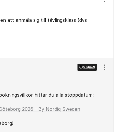
Visa/dölj ins
en att anmäla sig till tävlingsklass (dvs
Visa/dölj ins
bokningsvillkor hittar du alla stoppdatum:
 Göteborg 2026 - By Nordiq Sweden
eborg!