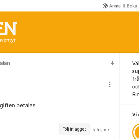
Anmäl & Boka
Om for
älan
Vä
Till senas
su
fr
oc
Visa/dölj inst
Ri
giften betalas
Vi
Följ inlägget
5
följare