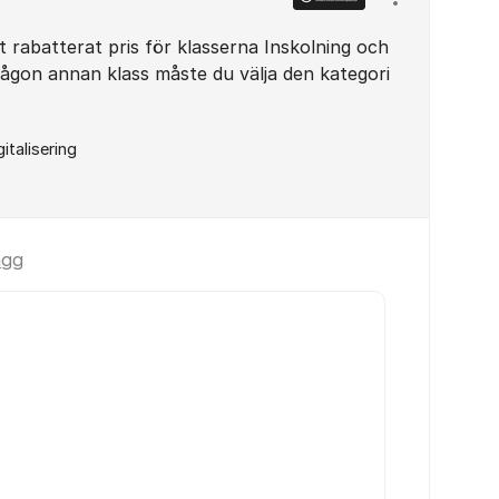
Visa/dölj ins
tt rabatterat pris för klasserna Inskolning och
 någon annan klass måste du välja den kategori
gitalisering
ägg