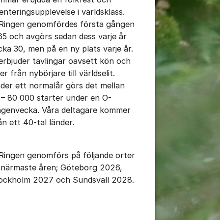
ienteringsupplevelse i världsklass.
Ringen genomfördes första gången
tällningar för inlägg/kommentar
65 och avgörs sedan dess varje år
cka 30, men på en ny plats varje år.
 erbjuder tävlingar oavsett kön och
er från nybörjare till världselit.
der ett normalår görs det mellan
 – 80 000 starter under en O-
ngenvecka. Våra deltagare kommer
ån ett 40-tal länder.
tällningar för inlägg/kommentar
Ringen genomförs på följande orter
 närmaste åren; Göteborg 2026,
ockholm 2027 och Sundsvall 2028.