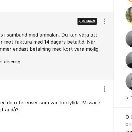
Visa/dölj ins
as i samband med anmälan. Du kan välja att
er mot faktura med 14 dagars betaltid. När
mmer endast betalning med kort vara möjlig.
gitalisering
Visa/dölj ins
d de referenser som var förifyllda. Missade
det ändå?
O-
ori
so