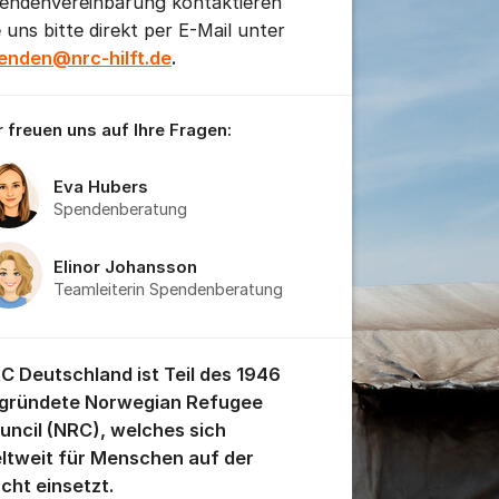
endenvereinbarung kontaktieren
e uns bitte direkt per E-Mail unter
enden@nrc-hilft.de
.
n für Beiträge/Kommentage einblenden/ausblenden
r freuen uns auf Ihre Fragen:
Eva Hubers
Spendenberatung
Elinor Johansson
Teamleiterin Spendenberatung
C Deutschland ist Teil des 1946
gründete Norwegian Refugee
uncil (NRC), welches sich
ltweit für Menschen auf der
ucht einsetzt.