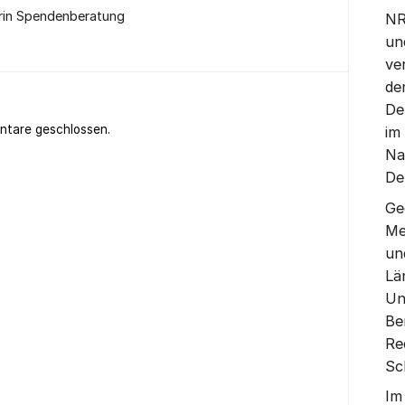
rin Spendenberatung
NR
un
ve
de
De
ntare geschlossen.
im
Na
De
Ge
Me
un
Lä
Un
Be
Re
Sc
Im