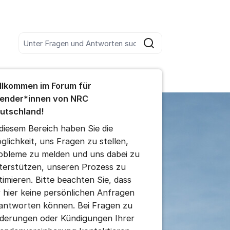
Unter allen Beiträgen suchen
Suche
s Forum
llkommen im Forum für
en Kommentar
ender*innen von NRC
utschland!
 für Beiträge/Kommentage einblenden/ausblenden
 diesem Bereich haben Sie die
glichkeit, uns Fragen zu stellen,
obleme zu melden und uns dabei zu
terstützen, unseren Prozess zu
timieren. Bitte beachten Sie, dass
r hier keine persönlichen Anfragen
antworten können. Bei Fragen zu
derungen oder Kündigungen Ihrer