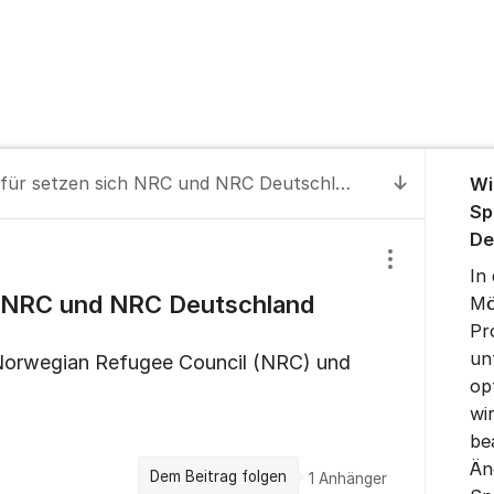
Über da
Wofür setzen sich NRC und NRC Deutschland ein?
Wi
Zum letzt
Sp
De
Einstellungen
In
h NRC und NRC Deutschland
Mö
Pr
un
Norwegian Refugee Council (NRC) und
op
wi
be
Än
Dem Beitrag folgen
1
Anhänger