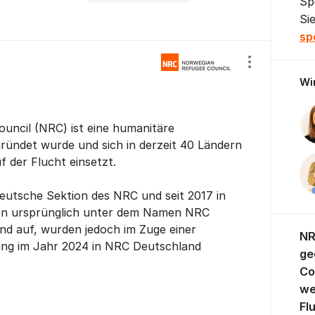
Sp
Si
sp
Einstellunge
Wi
uncil (NRC) ist eine humanitäre
gründet wurde und sich in derzeit 40 Ländern
 der Flucht einsetzt.
eutsche Sektion des NRC und seit 2017 in
aten ursprünglich unter dem Namen NRC
and auf, wurden jedoch im Zuge einer
NR
ung im Jahr 2024 in NRC Deutschland
ge
Co
we
Fl