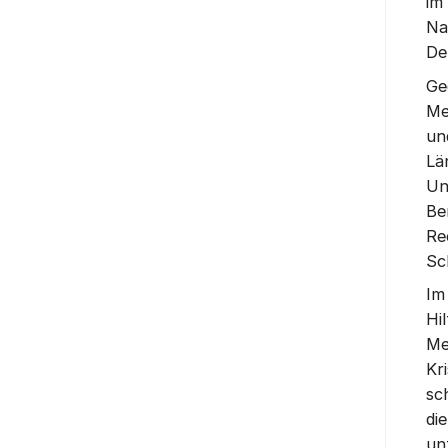
im
Na
De
Ge
Me
un
Lä
Un
Be
Re
Sc
Im
Hi
Me
Kr
sc
di
un