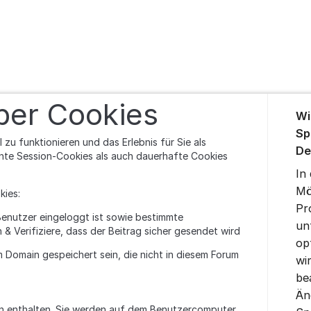
Über da
ber Cookies
Wi
Sp
zu funktionieren und das Erlebnis für Sie als
De
nte Session-Cookies als auch dauerhafte Cookies
In
Mö
kies:
Pr
Benutzer eingeloggt ist sowie bestimmte
un
 & Verifiziere, dass der Beitrag sicher gesendet wird
op
Domain gespeichert sein, die nicht in diesem Forum
wi
be
Än
ten enthalten. Sie werden auf dem Benutzercomputer