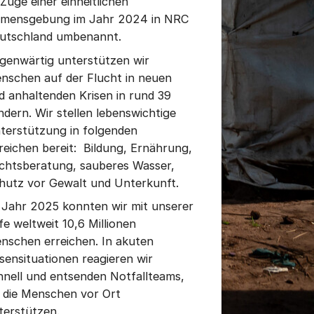
 Zuge einer einheitlichen
mensgebung im Jahr 2024 in NRC
utschland umbenannt.
genwärtig unterstützen wir
nschen auf der Flucht in neuen
d anhaltenden Krisen in rund 39
ndern. Wir stellen lebenswichtige
terstützung in folgenden
reichen bereit: Bildung, Ernährung,
chtsberatung, sauberes Wasser,
hutz vor Gewalt und Unterkunft.
 Jahr 2025 konnten wir mit unserer
lfe weltweit 10,6 Millionen
nschen erreichen. In akuten
isensituationen reagieren wir
hnell und entsenden Notfallteams,
e die Menschen vor Ort
terstützen.