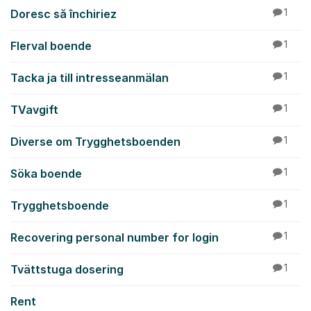
Doresc să închiriez
1
Flerval boende
1
Tacka ja till intresseanmälan
1
TVavgift
1
Diverse om Trygghetsboenden
1
Söka boende
1
Trygghetsboende
1
Recovering personal number for login
1
Tvättstuga dosering
1
Rent