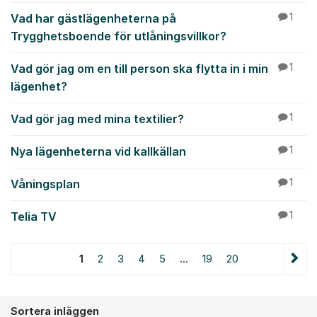
Vad har gästlägenheterna på
1
Trygghetsboende för utlåningsvillkor?
Vad gör jag om en till person ska flytta in i min
1
lägenhet?
Vad gör jag med mina textilier?
1
Nya lägenheterna vid kallkällan
1
Våningsplan
1
Telia TV
1
1
2
3
4
5
...
19
20
Sortera inläggen