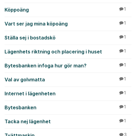
Köppoäng
1
Vart ser jag mina köpoäng
1
Ställa sej i bostadskö
1
Lägenhets riktning och placering i huset
1
Bytesbanken infoga hur gör man?
1
Val av golvmatta
1
Internet i lägenheten
1
Bytesbanken
1
Tacka nej lägenhet
1
Tvättmaskin
3