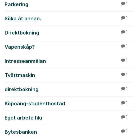
Parkering
1
Söka åt annan.
1
Direktbokning
1
Vapenskåp?
1
Intresseanmälan
1
Tvättmaskin
1
direktbokning
1
Köpoäng-studentbostad
1
Eget arbete hlu
1
Bytesbanken
1