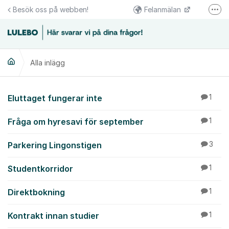
Hoppa till innehåll
Besök oss på webben!
Felanmälan
Fler
Följs oss på Facebook
Växel 0920-23 67 00
Alla inlägg
Kundcenter 0920-23 67 30
Alla inlägg
Eluttaget fungerar inte
1
Fråga om hyresavi för september
1
Parkering Lingonstigen
3
Studentkorridor
1
Direktbokning
1
Kontrakt innan studier
1