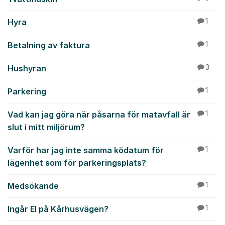
Hyra
1
Betalning av faktura
1
Hushyran
3
Parkering
1
Vad kan jag göra när påsarna för matavfall är
1
slut i mitt miljörum?
Varför har jag inte samma ködatum för
1
lägenhet som för parkeringsplats?
Medsökande
1
Ingår El på Kårhusvägen?
1