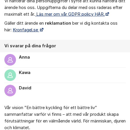
Vi hanterar dina personuppgifter i syfte att kunna hantera ditt
ärende hos oss. Uppgifterna du delar med oss raderas efter
maximalt ett år.
Läs mer om vår GDPR policy HÄR.
Gäller ditt ärende en
r
eklamation
ber vi dig kontakta oss
här:
Kronfagel.se
Vi svarar på dina frågor
Anna
Kawa
David
Vår vision ”En bättre kyckling för ett bättre liv”
sammanfattar varför vi finns – att med vår produkt skapa
förutsättningar för en välmående värld. För människan, djuren
och klimatet.