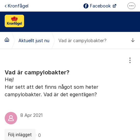
Hoppa till innehåll
Kronfågel
Facebook
Fler
Instagram
Linked In
Ti
Aktuellt just nu
Vad är campylobakter?
Youtube
Reklamation
Visa
Kontakt
Vad är campylobakter?
Jobba hos oss
Hej!
Har sett att det finns något som heter
campylobakter. Vad är det egentligen?
8 Apr 2021
Följ inlägget
0