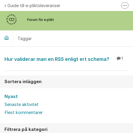
Hoppa till innehåll
Guide till e-pliktsleveranser
Fler
Forum för plikt
kb.se
Taggar
Hur validerar man en RSS enligt ert schema?
1
Sortera inläggen
Nyast
Senaste aktivitet
Flest kommentarer
Filtrera på kategori