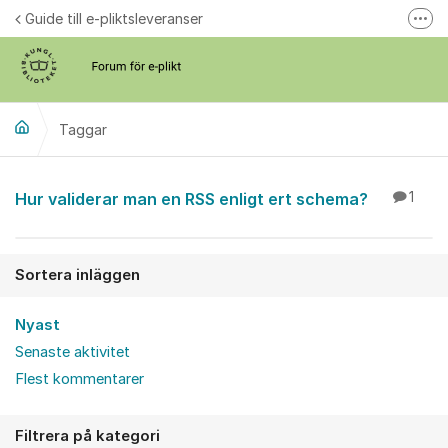
Hoppa till innehåll
Guide till e-pliktsleveranser
Fler
Forum för plikt
kb.se
Taggar
Hur validerar man en RSS enligt ert schema?
1
Sortera inläggen
Nyast
Senaste aktivitet
Flest kommentarer
Filtrera på kategori