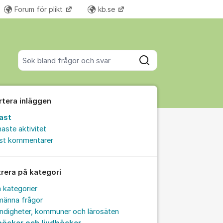
Forum för plikt
kb.se
Fler supportlänkar
Sök bland alla inlägg
Sök
rtera inläggen
ast
aste aktivitet
est kommentarer
trera på kategori
a kategorier
männa frågor
ndigheter, kommuner och lärosäten