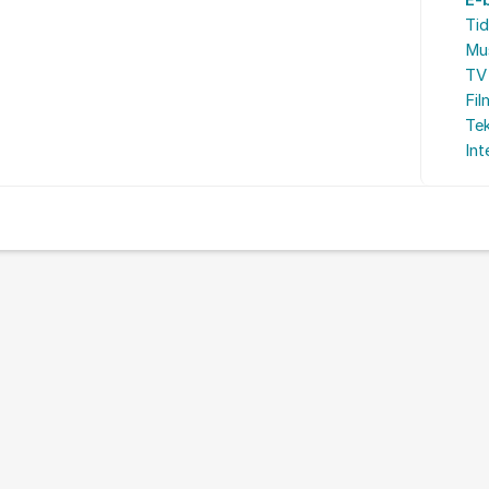
E-
Tid
Mu
TV 
Fil
Te
Int