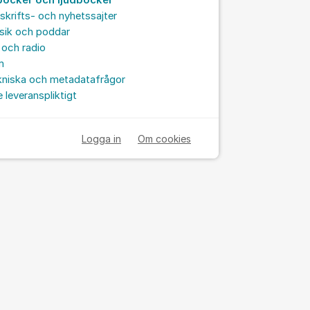
böcker och ljudböcker
skrifts- och nyhetssajter
sik och poddar
och radio
m
kniska och metadatafrågor
e leveranspliktigt
Logga in
Om cookies