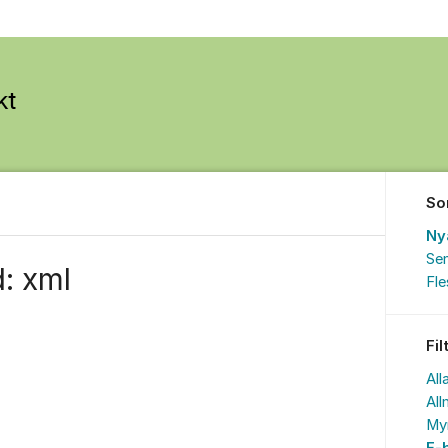
So
Ny
Sen
: xml
Fl
Fil
All
All
My