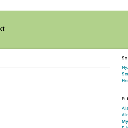
So
Ny
Se
Fl
Fil
All
All
My