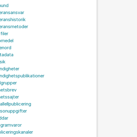
hund
eransansvar
eranshistorik
veransmetoder
filer
omedel
senord
tadata
sik
ndigheter
dighetspublikationer
lgrupper
hetsbrev
etssajter
allellpublicering
sonuppgifter
ddar
ogramvaror
liceringskanaler