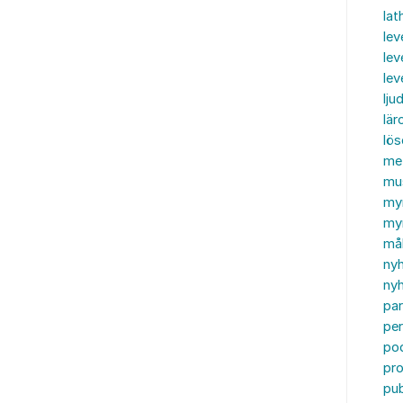
lat
lev
lev
le
ljud
lär
lö
me
mu
my
myn
må
ny
nyh
par
per
po
pr
pub