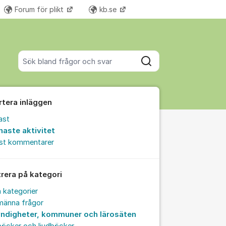
Forum för plikt
kb.se
Fler supportlänkar
Sök bland alla inlägg
Sök
rtera inläggen
ast
naste aktivitet
est kommentarer
trera på kategori
a kategorier
männa frågor
ndigheter, kommuner och lärosäten