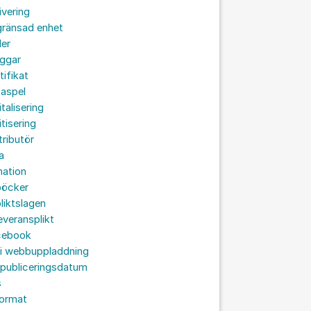
ivering
gränsad enhet
der
oggar
tifikat
taspel
italisering
itisering
tributör
a
nation
böcker
liktslagen
leveransplikt
cebook
 i webbuppladdning
 publiceringsdatum
s
format