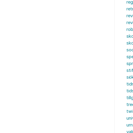
reg
ret
rev
rev
rob
sko
sko
soc
spe
sp
sti
sö
tid
tid
til
tre
twi
uni
urn
val