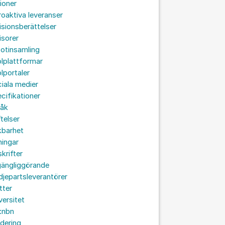
ioner
roaktiva leveranser
isionsberättelser
isorer
otinsamling
lplattformar
lportaler
iala medier
cifikationer
råk
ftelser
kbarhet
ningar
skrifter
lgängliggörande
djepartsleverantörer
tter
versitet
:nbn
idering