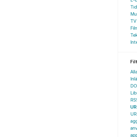
E-
Tid
Mu
TV 
Fil
Te
Int
Fil
All
Inl
DO
Lib
RS
UR
UR
ag
an
ap