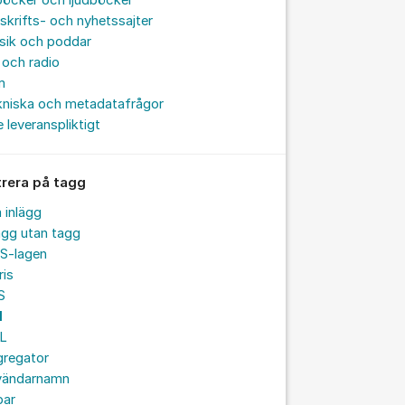
böcker och ljudböcker
skrifts- och nyhetssajter
sik och poddar
och radio
m
kniska och metadatafrågor
e leveranspliktigt
trera på tagg
a inlägg
ägg utan tagg
S-lagen
ris
S
I
L
gregator
vändarnamn
par