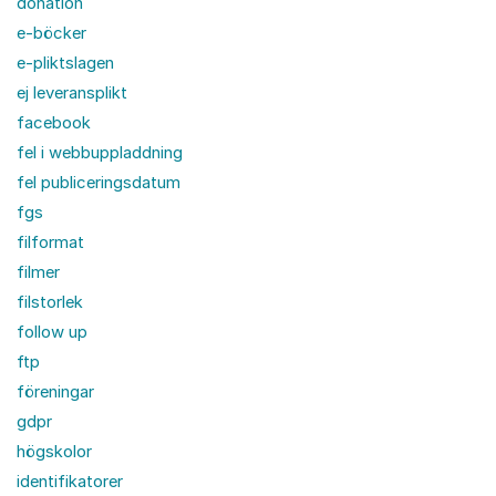
donation
e-böcker
e-pliktslagen
ej leveransplikt
facebook
fel i webbuppladdning
fel publiceringsdatum
fgs
filformat
filmer
filstorlek
follow up
ftp
föreningar
gdpr
högskolor
identifikatorer