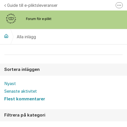
Hoppa till innehåll
Guide till e-pliktsleveranser
Fler
Forum för plikt
kb.se
Alla inlägg
Alla inlägg
Sortera inläggen
Nyast
Senaste aktivitet
Flest kommentarer
Filtrera på kategori