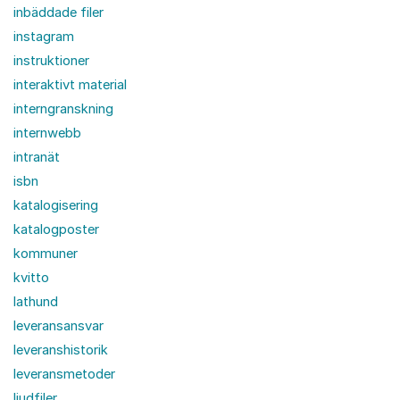
inbäddade filer
instagram
instruktioner
interaktivt material
interngranskning
internwebb
intranät
isbn
katalogisering
katalogposter
kommuner
kvitto
lathund
leveransansvar
leveranshistorik
leveransmetoder
ljudfiler