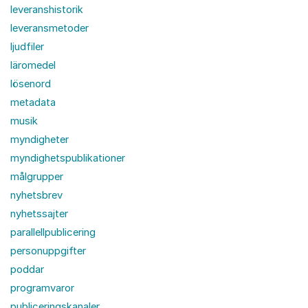
leveranshistorik
leveransmetoder
ljudfiler
läromedel
lösenord
metadata
musik
myndigheter
myndighetspublikationer
målgrupper
nyhetsbrev
nyhetssajter
parallellpublicering
personuppgifter
poddar
programvaror
publiceringskanaler