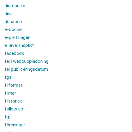
distributör
diva
donation
e-böcker
e-pliktslagen
ej leveransplikt
facebook
fel i webbuppladdning
fel publiceringsdatum
fgs
filformat
filmer
filstorlek
follow up
ftp
föreningar