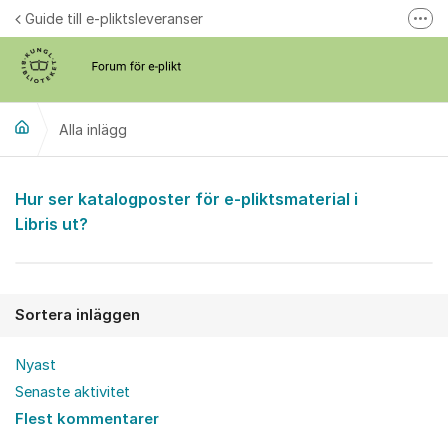
Hoppa till innehåll
Guide till e-pliktsleveranser
Fler
Forum för plikt
kb.se
Alla inlägg
Alla inlägg
Hur ser katalogposter för e-pliktsmaterial i
Libris ut?
Sortera inläggen
Nyast
Senaste aktivitet
Flest kommentarer