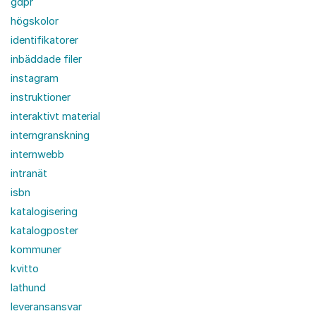
gdpr
högskolor
identifikatorer
inbäddade filer
instagram
instruktioner
interaktivt material
interngranskning
internwebb
intranät
isbn
katalogisering
katalogposter
kommuner
kvitto
lathund
leveransansvar