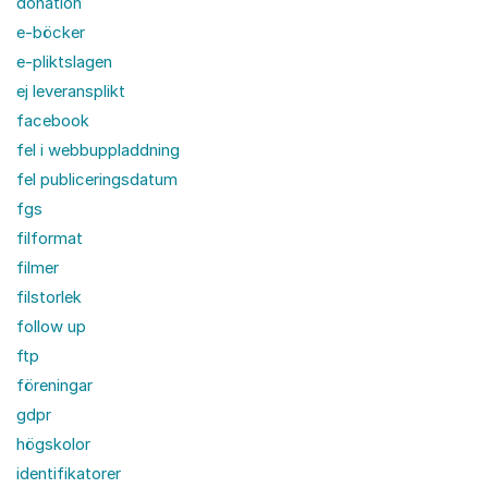
donation
e-böcker
e-pliktslagen
ej leveransplikt
facebook
fel i webbuppladdning
fel publiceringsdatum
fgs
filformat
filmer
filstorlek
follow up
ftp
föreningar
gdpr
högskolor
identifikatorer