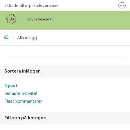
Hoppa till innehåll
Guide till e-pliktsleveranser
Fler
Forum för plikt
kb.se
Alla inlägg
Alla inlägg
Sortera inläggen
Nyast
Senaste aktivitet
Flest kommentarer
Filtrera på kategori