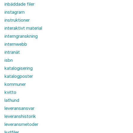
inbäddade filer
instagram
instruktioner
interaktivt material
interngranskning
internwebb
intranät
isbn
katalogisering
katalogposter
kommuner
kvitto
lathund
leveransansvar
leveranshistorik
leveransmetoder
ljudfiler