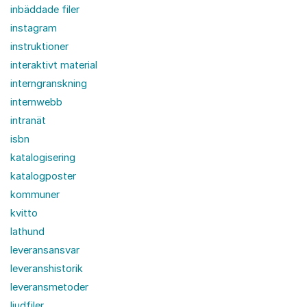
inbäddade filer
instagram
instruktioner
interaktivt material
interngranskning
internwebb
intranät
isbn
katalogisering
katalogposter
kommuner
kvitto
lathund
leveransansvar
leveranshistorik
leveransmetoder
ljudfiler