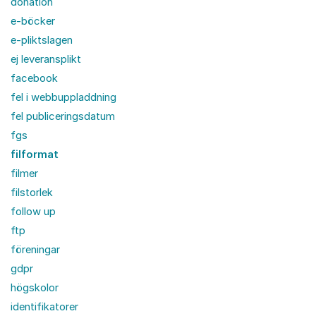
donation
e-böcker
e-pliktslagen
ej leveransplikt
facebook
fel i webbuppladdning
fel publiceringsdatum
fgs
filformat
filmer
filstorlek
follow up
ftp
föreningar
gdpr
högskolor
identifikatorer