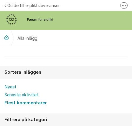
Hoppa till innehåll
Guide till e-pliktsleveranser
Fler
Forum för plikt
kb.se
Alla inlägg
Alla inlägg
Sortera inläggen
Nyast
Senaste aktivitet
Flest kommentarer
Filtrera på kategori