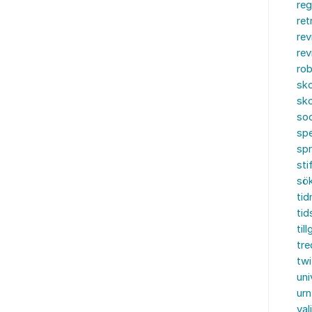
reg
ret
rev
rev
rob
sko
sko
soc
spe
sp
sti
sö
tid
tid
til
tre
twi
uni
urn
val