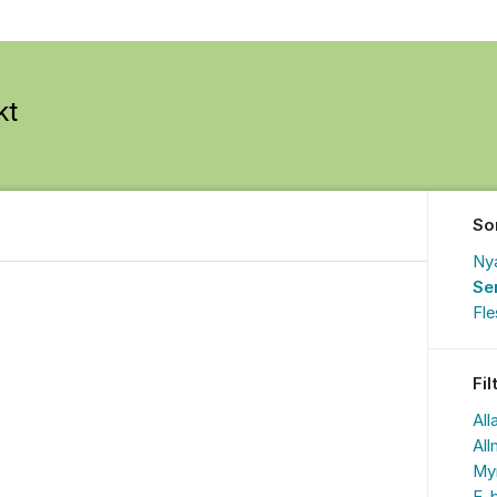
So
Ny
Se
Fl
Fil
All
All
My