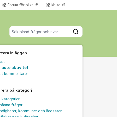
Forum för plikt
kb.se
Fler supportlänkar
Sök bland alla inlägg
Sök
rtera inläggen
ast
naste aktivitet
est kommentarer
trera på kategori
a kategorier
männa frågor
ndigheter, kommuner och lärosäten