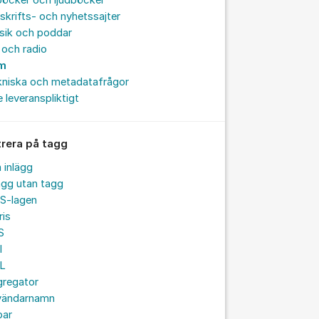
böcker och ljudböcker
skrifts- och nyhetssajter
sik och poddar
och radio
lm
kniska och metadatafrågor
e leveranspliktigt
trera på tagg
a inlägg
ägg utan tagg
S-lagen
ris
S
I
L
gregator
vändarnamn
par