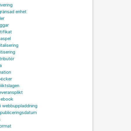
ivering
gränsad enhet
der
oggar
tifikat
taspel
italisering
itisering
tributör
a
nation
böcker
liktslagen
leveransplikt
cebook
 i webbuppladdning
 publiceringsdatum
s
format