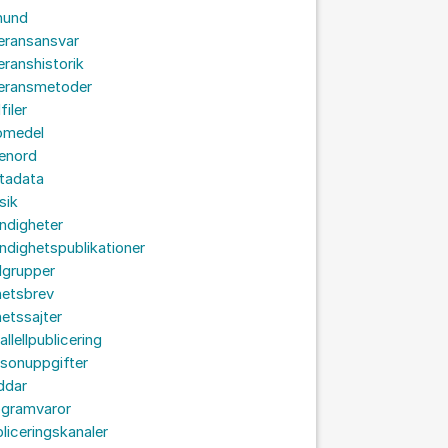
hund
eransansvar
eranshistorik
veransmetoder
filer
omedel
senord
tadata
sik
ndigheter
dighetspublikationer
lgrupper
hetsbrev
etssajter
allellpublicering
sonuppgifter
ddar
ogramvaror
liceringskanaler