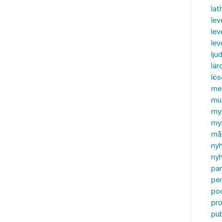
lat
lev
lev
le
ljud
lär
lö
me
mu
my
myn
må
ny
nyh
par
per
po
pr
pub