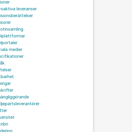
ioner
roaktiva leveranser
isionsberättelser
isorer
otinsamling
lplattformar
lportaler
iala medier
cifikationer
råk
ftelser
kbarhet
ningar
skrifter
lgängliggörande
djepartsleverantörer
tter
versitet
:nbn
idering