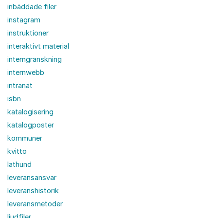
inbäddade filer
instagram
instruktioner
interaktivt material
interngranskning
internwebb
intranät
isbn
katalogisering
katalogposter
kommuner
kvitto
lathund
leveransansvar
leveranshistorik
leveransmetoder
ljudfiler