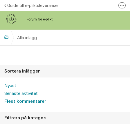
Hoppa till innehåll
Guide till e-pliktsleveranser
Fler
Forum för plikt
kb.se
Alla inlägg
Alla inlägg
Sortera inläggen
Nyast
Senaste aktivitet
Flest kommentarer
Filtrera på kategori