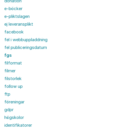
donation
e-böcker
e-pliktslagen
ej leveransplikt
facebook
fel i webbuppladdning
fel publiceringsdatum
fgs
filformat
filmer
filstorlek
follow up
ftp
föreningar
gdpr
högskolor
identifikatorer