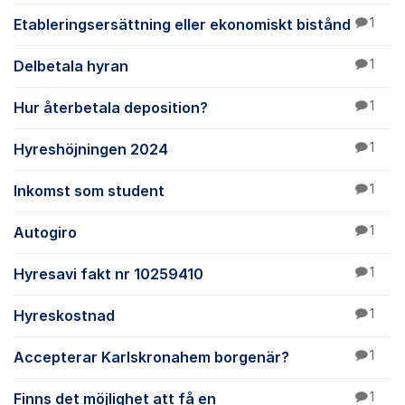
Etableringsersättning eller ekonomiskt bistånd
1
Delbetala hyran
1
Hur återbetala deposition?
1
Hyreshöjningen 2024
1
Inkomst som student
1
Autogiro
1
Hyresavi fakt nr 10259410
1
Hyreskostnad
1
Accepterar Karlskronahem borgenär?
1
Finns det möjlighet att få en
1