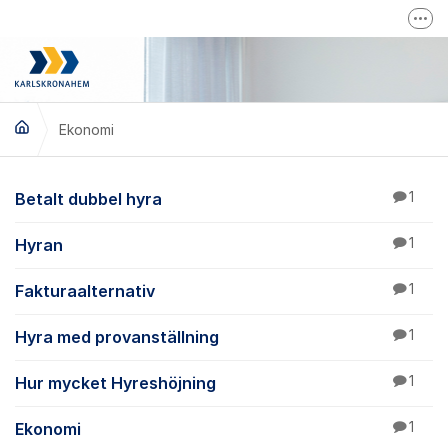
Hoppa till innehåll
Fler
Karlskronahems hemsida
Driftinfo
Ekonomi
Ekonomi
Betalt dubbel hyra
1
Hyran
1
Fakturaalternativ
1
Hyra med provanställning
1
Hur mycket Hyreshöjning
1
Ekonomi
1