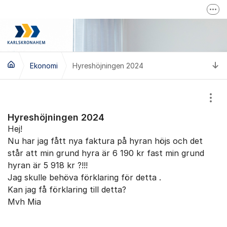
Hoppa till innehåll
Fler
Karlskronahems hemsida
Driftinfo
Ti
Ekonomi
Hyreshöjningen 2024
Visa
Hyreshöjningen 2024
Hej!
Nu har jag fått nya faktura på hyran höjs och det
står att min grund hyra är 6 190 kr fast min grund
hyran är 5 918 kr ?!!!
Jag skulle behöva förklaring för detta .
Kan jag få förklaring till detta?
Mvh Mia