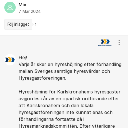
Mia
7 Mar 2024
Följ inlägget
1
Kommentarer
Visa
Hej!
Varje år sker en hyreshöjning efter förhandling
mellan Sveriges samtliga hyresvärdar och
Hyresgästföreningen.
Hyreshöjning för Karlskronahems hyresgäster
avgjordes i år av en opartisk ordförande efter
att Karlskronahem och den lokala
hyresgästföreningen inte kunnat enas och
förhandlingarna fortsatte då i
Hyresmarknadskommittén. Efter ytterligare