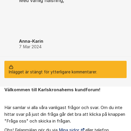
Med vänlig hälsning,
Anna-Karin
7 Mar 2024
Inlägget är stängt för ytterligare kommentarer.
Välkommen till Karlskronahems kundforum!
Om forumet
Här samlar vi alla våra vanligast frågor och svar. Om du inte
hittar svar på just din fråga går det bra att klicka på knappen
"Fråga oss" och skicka in frågan.
Obs! Felanmälan gör du via
Mina sidor.
eller telefon.