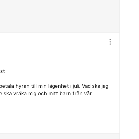
Visa/dölj ins
st
ala hyran till min lägenhet i juli. Vad ska jag
te ska vräka mig och mitt barn från vår