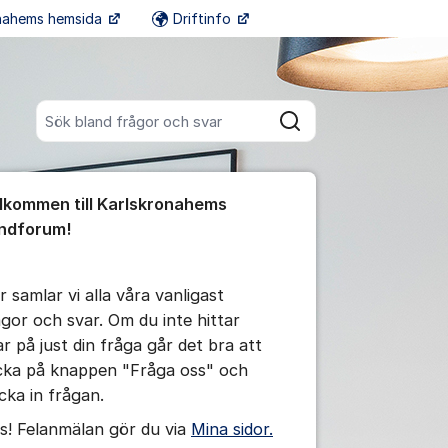
onahems hemsida
Driftinfo
Fler supportlänkar
Sök bland alla inlägg
Sök
umet
lkommen till Karlskronahems
te kommentaren
ndforum!
ällningar för inlägg/kommentar
r samlar vi alla våra vanligast
ågor och svar. Om du inte hittar
ar på just din fråga går det bra att
icka på knappen "Fråga oss" och
icka in frågan.
s! Felanmälan gör du via
Mina sidor.