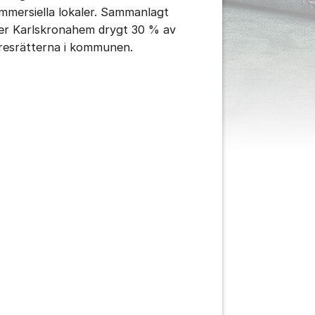
mmersiella lokaler. Sammanlagt
tällningar för inlägg/kommentar
er Karlskronahem drygt 30 % av
resrätterna i kommunen.
tällningar för inlägg/kommentar