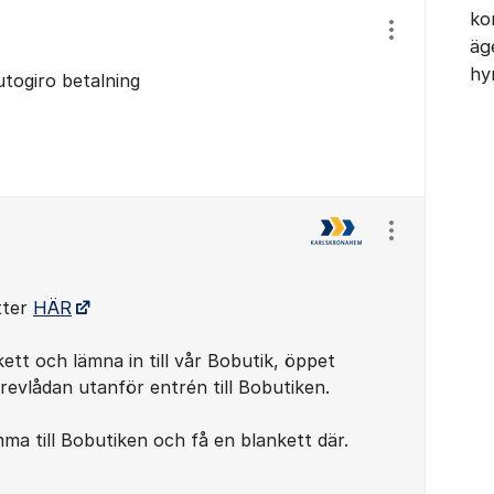
ko
Visa/dölj ins
äg
hy
utogiro betalning
Visa/dölj ins
tter
HÄR
ett och lämna in till vår Bobutik, öppet
 brevlådan utanför entrén till Bobutiken.
ma till Bobutiken och få en blankett där.