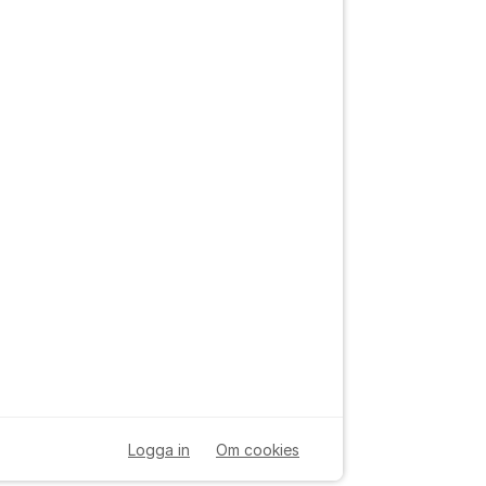
tällningar för inlägg/kommentar
Logga in
Om cookies