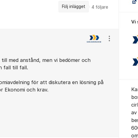
Följ inlägget
4
följare
Vi
Visa/dölj ins
a till med anstånd, men vi bedömer och
ll till fall.
miavdelning för att diskutera en lösning på
Ka
ör Ekonomi och krav.
bo
ci
av
be
60
om