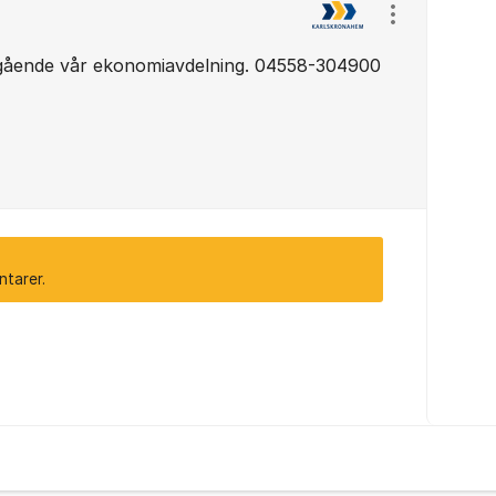
Visa/dölj ins
ående vår ekonomiavdelning. 04558-304900
ntarer.