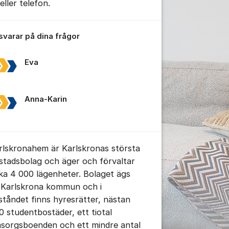
eller telefon.
 svarar på dina frågor
Eva
tällningar för inlägg/kommentar
Anna-Karin
rlskronahem är Karlskronas största
stadsbolag och äger och förvaltar
rka 4 000 lägenheter. Bolaget ägs
 Karlskrona kommun och i
ståndet finns hyresrätter, nästan
0 studentbostäder, ett tiotal
sorgsboenden och ett mindre antal