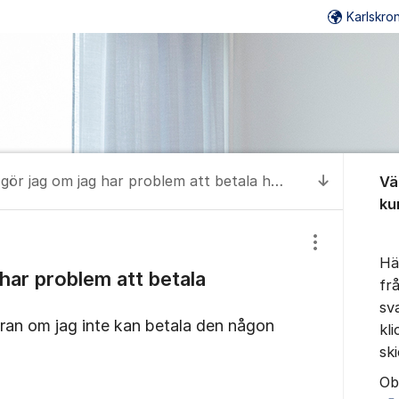
Karlskr
Om for
Hur gör jag om jag har problem att betala hyran?
Vä
Till senas
ku
Visa/dölj inst
Hä
har problem att betala
fr
sv
yran om jag inte kan betala den någon
kl
sk
Ob