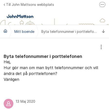
Hoppa till innehåll
Till John Mattsons webbplats
Fler
Till John Mattsons hemsida
Mina Sidor
Ti
Mitt boende
John Mattson på Facebook
Byta telefonnummer i porttelefonen
Visa
Byta telefonnummer i porttelefonen
Hej,
Hur gör man om man bytt telefonnummer och vill
ändra det på porttelefonen?
Vänligen
13 Maj 2020