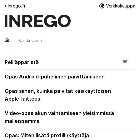
Siirry sisältöön
Inrego.fi
Verkkokauppa
Lisä
Kaikki viestit
Kaikki viestit
Peliläppäristä
1
Opas Android-puhelimen päivittämiseen
Opas siihen, kuinka päivität käsikäyttöisen
Apple-laitteesi
Video-opas akun vaihtamiseen yleisimmissä
malleissamme
Opas: Miten lisätä profiili/käyttäjä