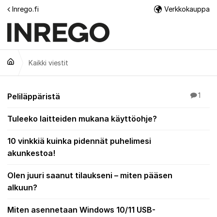
Siirry sisältöön
Inrego.fi
Verkkokauppa
Lisä
Kaikki viestit
Kaikki viestit
Peliläppäristä
1
Tuleeko laitteiden mukana käyttöohje?
10 vinkkiä kuinka pidennät puhelimesi
akunkestoa!
Olen juuri saanut tilaukseni – miten pääsen
alkuun?
Miten asennetaan Windows 10/11 USB-