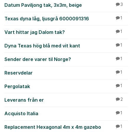
Datum Paviljong tak, 3x3m, beige
3
Texas dyna låg, ljusgrå 6000091316
1
Vart hittar jag Dalom tak?
1
Dyna Texas hög blå med vit kant
1
Sender dere varer til Norge?
1
Reservdelar
1
Pergolatak
1
Leverans från er
2
Acquisto Italia
1
Replacement Hexagonal 4m x 4m gazebo
1