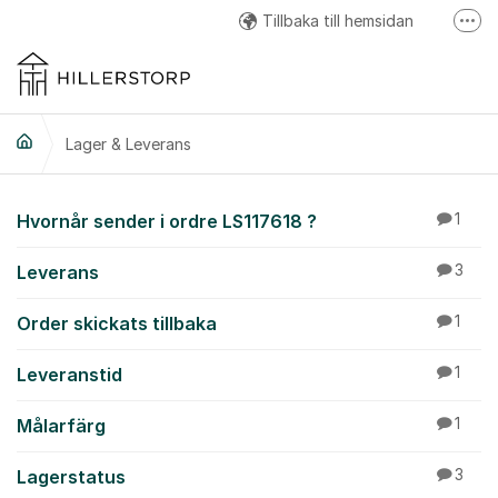
Hoppa till innehåll
Tillbaka till hemsidan
Fler
Hillerstorp Facebook
Hillerstorp Instagram
Lager & Leverans
Hillerstorp Youtube
Lager & Leverans
Hvornår sender i ordre LS117618 ?
1
Leverans
3
Order skickats tillbaka
1
Leveranstid
1
Målarfärg
1
Lagerstatus
3