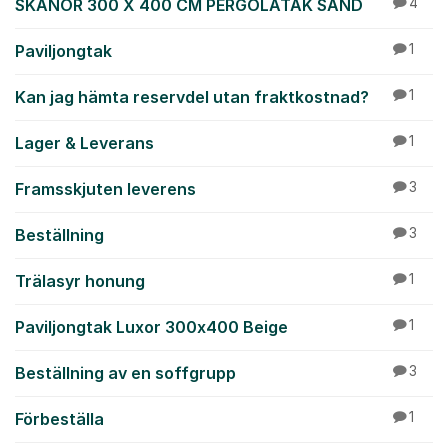
SKANÖR 300 X 400 CM PERGOLATAK SAND
4
Paviljongtak
1
Kan jag hämta reservdel utan fraktkostnad?
1
Lager & Leverans
1
Framsskjuten leverens
3
Beställning
3
Trälasyr honung
1
Paviljongtak Luxor 300x400 Beige
1
Beställning av en soffgrupp
3
Förbeställa
1