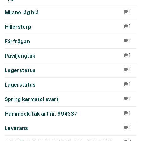
Milano låg blå
1
Hillerstorp
1
Förfrågan
1
Paviljongtak
1
Lagerstatus
1
Lagerstatus
1
Spring karmstol svart
1
Hammock-tak art.nr. 994337
1
Leverans
1