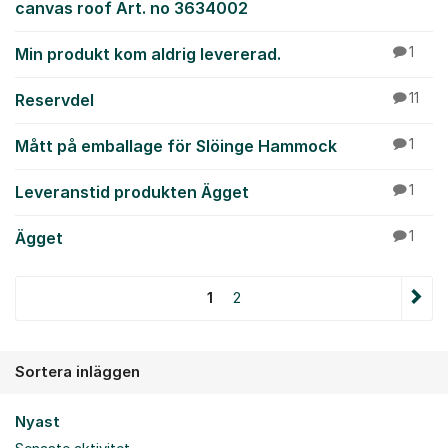
canvas roof Art. no 3634002
Min produkt kom aldrig levererad.
1
Reservdel
11
Mått på emballage för Slöinge Hammock
1
Leveranstid produkten Ägget
1
Ägget
1
1
2
Sortera inläggen
Nyast