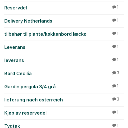
Reservdel
1
Delivery Netherlands
1
tilbehør til plante/køkkenbord læckø
1
Leverans
1
leverans
1
Bord Cecilia
3
Gardin pergola 3/4 grå
1
lieferung nach österreich
3
Kjøp av reservedel
1
Tygtak
1