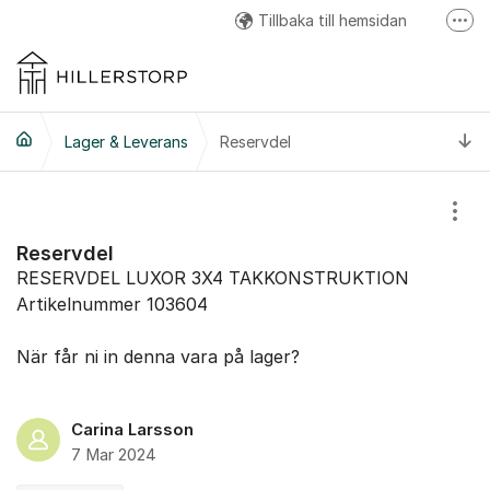
Hoppa till innehåll
Tillbaka till hemsidan
Fler
Hillerstorp Facebook
Hillerstorp Instagram
Ti
Lager & Leverans
Reservdel
Hillerstorp Youtube
Visa
Reservdel
RESERVDEL LUXOR 3X4 TAKKONSTRUKTION
Artikelnummer 103604
När får ni in denna vara på lager?
Carina Larsson
7 Mar 2024