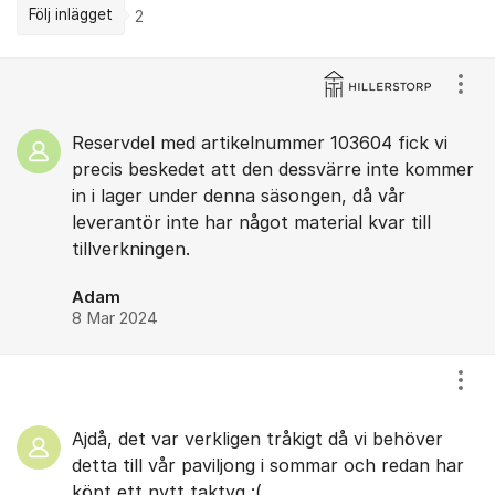
Följ inlägget
2
Kommentarer
Visa
Reservdel med artikelnummer 103604 fick vi
precis beskedet att den dessvärre inte kommer
in i lager under denna säsongen, då vår
leverantör inte har något material kvar till
tillverkningen.
Adam
8 Mar 2024
Visa
Ajdå, det var verkligen tråkigt då vi behöver
detta till vår paviljong i sommar och redan har
köpt ett nytt taktyg :(.