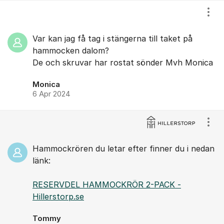
Visa
Var kan jag få tag i stängerna till taket på
hammocken dalom?
De och skruvar har rostat sönder Mvh Monica
Monica
6 Apr 2024
Visa
Hammockrören du letar efter finner du i nedan
länk:
RESERVDEL HAMMOCKRÖR 2-PACK -
Hillerstorp.se
Tommy