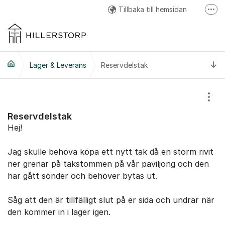
Hoppa till innehåll
Tillbaka till hemsidan
Fler
Hillerstorp Facebook
Hillerstorp Instagram
Ti
Lager & Leverans
Reservdelstak
Hillerstorp Youtube
Visa
Reservdelstak
Hej!
Jag skulle behöva köpa ett nytt tak då en storm rivit
ner grenar på takstommen på vår paviljong och den
har gått sönder och behöver bytas ut.
Såg att den är tillfälligt slut på er sida och undrar när
den kommer in i lager igen.