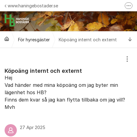
Hoppa till innehåll
www.haningebostader.se
Fler
info@haningebostader.se
Växel: 08-606 89 00
Ti
För hyresgäster
Köpoäng internt och externt
Blanketter
Felanmälan
Visa
Köpoäng internt och externt
Hej
Vad händer med mina köpoäng om jag byter min
lägenhet hos HB?
Finns dem kvar så jag kan flytta tillbaka om jag vill?
Mvh
27 Apr 2025