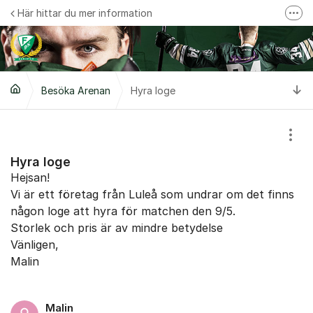
Hoppa till innehåll
Här hittar du mer information
Fler
Du hittar mer information på vår websida
Ti
Besöka Arenan
Hyra loge
Visa
Hyra loge
Hejsan!
Vi är ett företag från Luleå som undrar om det finns
någon loge att hyra för matchen den 9/5.
Storlek och pris är av mindre betydelse
Vänligen,
Malin
Malin